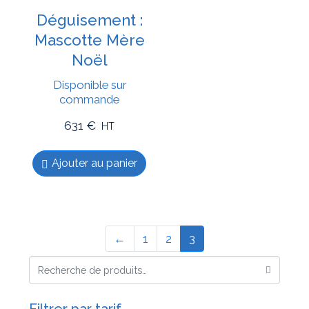
Déguisement :
Mascotte Mère
Noël
Disponible sur
commande
631
€
HT
Ajouter au panier
←
1
2
3