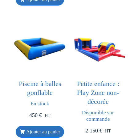
Piscine à balles
Petite enfance :
gonflable
Play Zone non-
décorée
En stock
Disponible sur
450
€
HT
commande
2 150
€
HT
Ajouter au panier