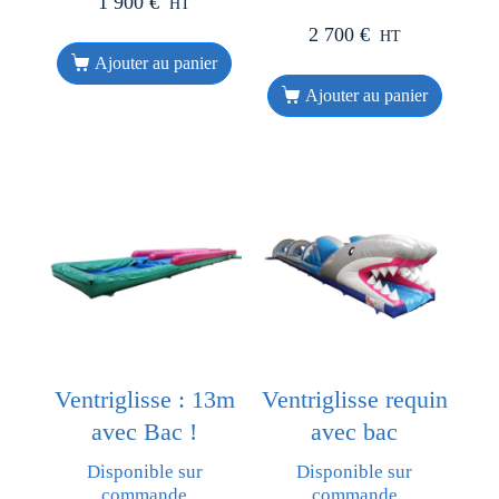
1 900
€
HT
2 700
€
HT
Ajouter au panier
Ajouter au panier
Ventriglisse : 13m
Ventriglisse requin
avec Bac !
avec bac
Disponible sur
Disponible sur
commande
commande