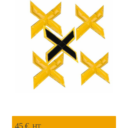
45
€
HT