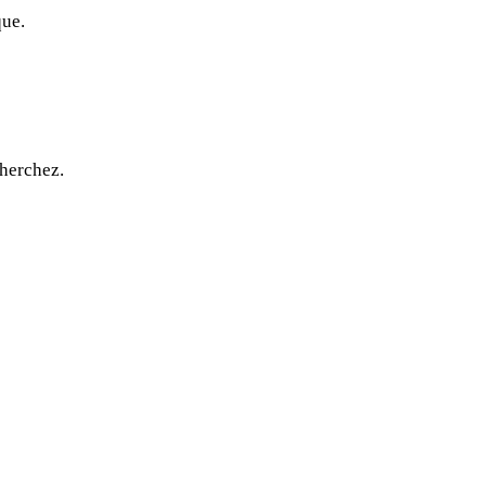
que.
herchez.