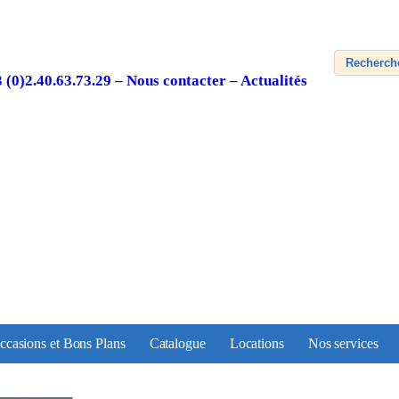
3 (0)2.40.63.73.29
–
Nous contacter
–
Actualités
ccasions et Bons Plans
Catalogue
Locations
Nos services