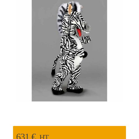
631
€
HT