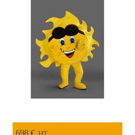
698
€
HT