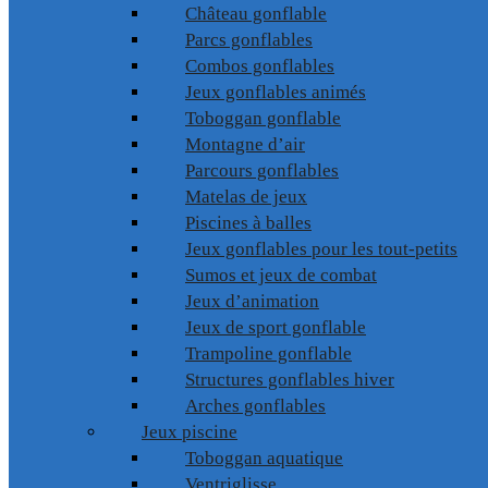
Château gonflable
Parcs gonflables
Combos gonflables
Jeux gonflables animés
Toboggan gonflable
Montagne d’air
Parcours gonflables
Matelas de jeux
Piscines à balles
Jeux gonflables pour les tout-petits
Sumos et jeux de combat
Jeux d’animation
Jeux de sport gonflable
Trampoline gonflable
Structures gonflables hiver
Arches gonflables
Jeux piscine
Toboggan aquatique
Ventriglisse