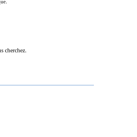
que.
s cherchez.