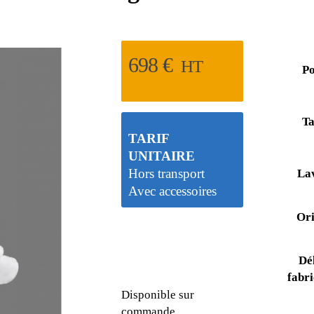
698
€
HT
Po
Ta
TARIF
UNITAIRE
Hors transport
La
Avec accessoires
Ori
Dé
fabri
Disponible sur
commande