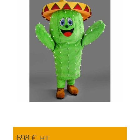
698
€
HT