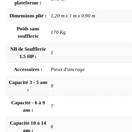
plateforme :
Dimensions plié :
1.20 m x 1 m x 0.90 m
Poids sans
170 Kg
soufflerie
NB de Soufflerie
1
1.5 HP :
Accessoires :
Pieux d'ancrage
Capacité 3 - 5 ans
9
:
Capacité - 6 à 9
7
ans :
Capacité 10 à 14
6
ans :