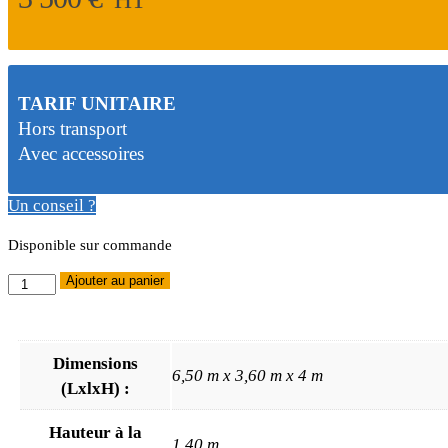
TARIF UNITAIRE
Hors transport
Avec accessoires
Un conseil ?
Disponible sur commande
quantité
Ajouter au panier
de
Structure
gonflable
Dimensions
6,50 m x 3,60 m x 4 m
combo
(LxlxH) :
dinosaure
Hauteur à la
1.40 m