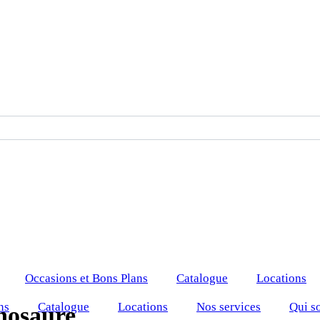
Occasions et Bons Plans
Catalogue
Locations
ns
Catalogue
Locations
Nos services
Qui s
nosaure