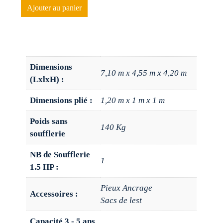
Ajouter au panier
Dimensions
7,10 m x 4,55 m x 4,20 m
(LxlxH) :
Dimensions plié :
1,20 m x 1 m x 1 m
Poids sans
140 Kg
soufflerie
NB de Soufflerie
1
1.5 HP :
Pieux Ancrage
Accessoires :
Sacs de lest
Capacité 3 - 5 ans