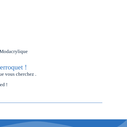
% Modacrylique
erroquet !
e vous cherchez .
ed !