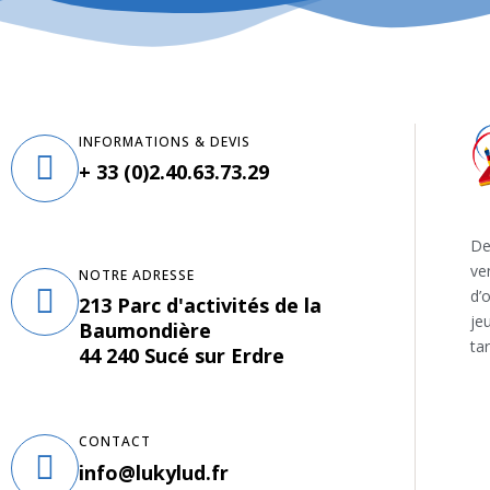
INFORMATIONS & DEVIS
+ 33 (0)2.40.63.73.29
De
ve
NOTRE ADRESSE
d’
213 Parc d'activités de la
je
Baumondière
tar
44 240 Sucé sur Erdre
CONTACT
info@lukylud.fr