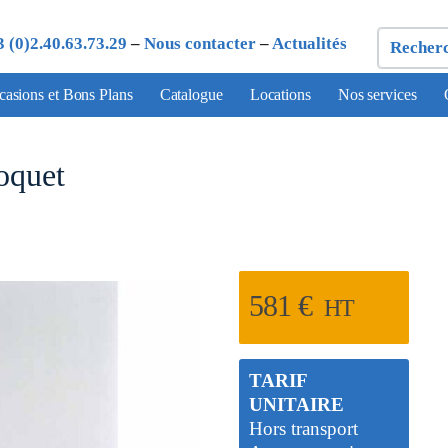
3 (0)2.40.63.73.29
–
Nous contacter
–
Actualités
asions et Bons Plans
Catalogue
Locations
Nos services
oquet
581
€
HT
TARIF
UNITAIRE
Hors transport