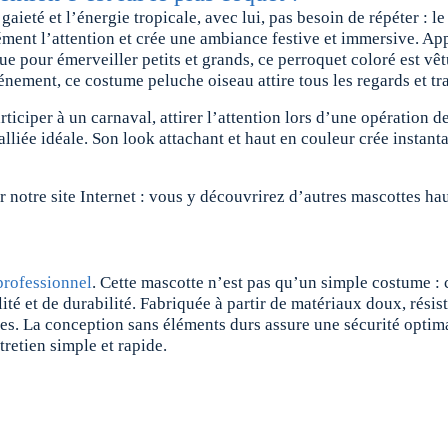
 gaieté et l’énergie tropicale, a
vec lui, pas besoin de répéter : le
ment l’attention et crée une ambiance festive et immersive. App
pour émerveiller petits et grands, ce perroquet coloré est vêtu
nement, ce costume peluche oiseau attire tous les regards et tr
ticiper à un carnaval, attirer l’attention lors d’une opération d
 alliée idéale. Son look attachant et haut en couleur crée insta
ter notre site Internet : vous y découvrirez d’autres mascottes 
professionnel
. Cette mascotte n’est pas qu’un simple costume : c
ité et de durabilité. Fabriquée à partir de matériaux doux, rési
s. La conception sans éléments durs assure une sécurité optimale
retien simple et rapide.