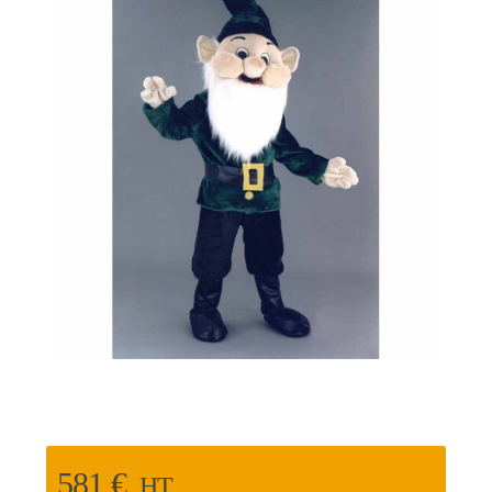
581
€
HT